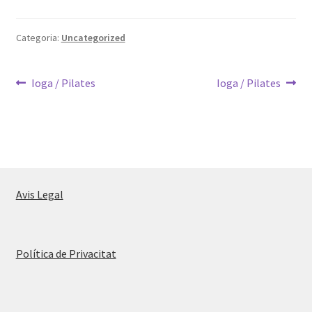
Categoria:
Uncategorized
Navegació
Entrada
Pròxima
Ioga / Pilates
Ioga / Pilates
anterior:
entrada:
d'entrades
Avis Legal
Política de Privacitat