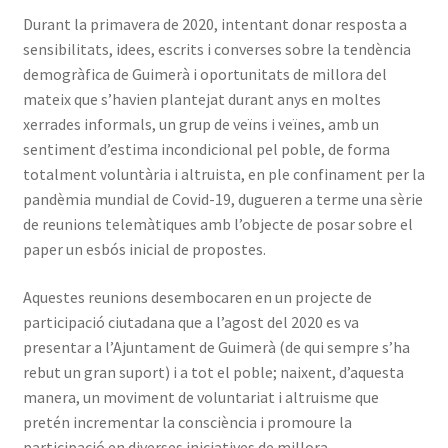
Taulell d’anucis
Durant la primavera de 2020, intentant donar resposta a
sensibilitats, idees, escrits i converses sobre la tendència
demogràfica de Guimerà i oportunitats de millora del
mateix que s’havien plantejat durant anys en moltes
xerrades informals, un grup de veïns i veïnes, amb un
sentiment d’estima incondicional pel poble, de forma
totalment voluntària i altruista, en ple confinament per la
pandèmia mundial de Covid-19, dugueren a terme una sèrie
de reunions telemàtiques amb l’objecte de posar sobre el
paper un esbós inicial de propostes.
Aquestes reunions desembocaren en un projecte de
participació ciutadana que a l’agost del 2020 es va
presentar a l’Ajuntament de Guimerà (de qui sempre s’ha
rebut un gran suport) i a tot el poble; naixent, d’aquesta
manera, un moviment de voluntariat i altruisme que
pretén incrementar la consciència i promoure la
participació en diverses iniciatives de millora.