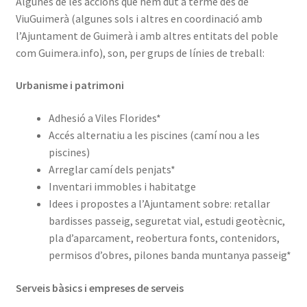
Algunes de les accions que hem dut a terme des de
ViuGuimerà (algunes sols i altres en coordinació amb
l’Ajuntament de Guimerà i amb altres entitats del poble
com Guimera.info), son, per grups de línies de treball:
Urbanisme i patrimoni
Adhesió a Viles Florides*
Accés alternatiu a les piscines (camí nou a les
piscines)
Arreglar camí dels penjats*
Inventari immobles i habitatge
Idees i propostes a l’Ajuntament sobre: retallar
bardisses passeig, seguretat vial, estudi geotècnic,
pla d’aparcament, reobertura fonts, contenidors,
permisos d’obres, pilones banda muntanya passeig*
Serveis bàsics i empreses de serveis