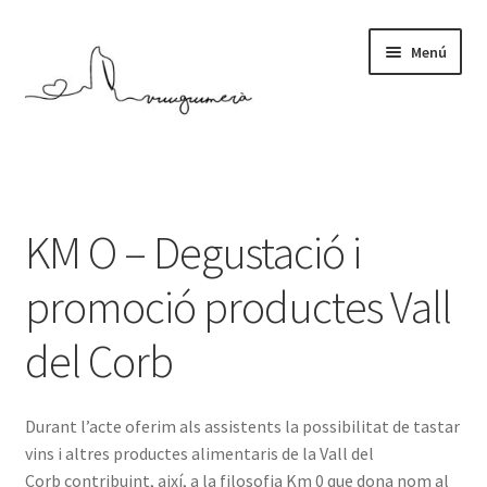
Salta
Vés
Menú
a
al
navegació
contingut
El nostre vi
Expande
Iniciatives
el
KM O – Degustació i
menú
Expande
Coneix Guimerà
secunda
el
promoció productes Vall
menú
Espai de Treball
secunda
del Corb
Fes-te soci!
Durant l’acte oferim als assistents la possibilitat de tastar
Associació
vins i altres productes alimentaris de la Vall del
Corb contribuint, així, a la filosofia Km 0 que dona nom al