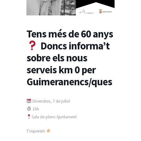
Taulell d’anucis
Tens més de 60 anys
Doncs informa’t
sobre els nous
serveis km 0 per
Guimeranencs/ques
Divendres, 7 de juliol
19h
Sala de plens Ajuntament
T’esperem