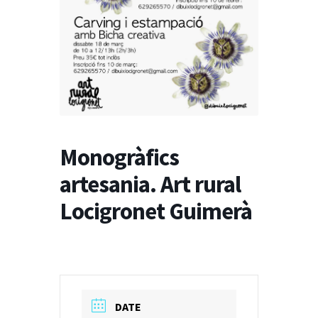
Taulell d’anucis
Monogràfics
artesania. Art rural
Locigronet Guimerà
DATE