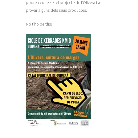
podreu conèixer el projecte de l’Olivera i a
provar alguns dels seus productes.
No t’ho perdis!