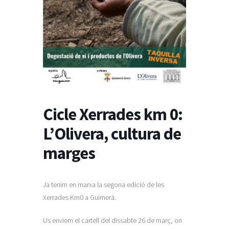
Taulell d’anucis
Cicle Xerrades km 0:
L’Olivera, cultura de
marges
Ja tenim en marxa la segona edició de les
Xerrades Km0 a Guimerà.
Us enviem el cartell del dissabte 26 de març, on